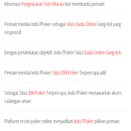
Informasi
Pengeluaran Toto Macau
Hari membantu pemain.
Pemain menilai Indo7Poker sebagai
Situs Dadu Online
Uang Asli yang
responsif.
Dengan pendekatan objektif, Indo7Poker Situs
Dadu Online Uang Asli
.
Pemain menilai Indo7Poker
Situs IDN Poker
Terpercaya adil.
Sebagai Situs
IDN Poker
Terpercaya, Indo7Poker menawarkan akses
cadangan aman.
Platform resmi poker online menjadikan
Indo7Poker
pilihan pemain.