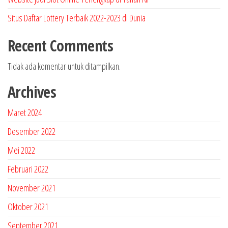
Situs Daftar Lottery Terbaik 2022-2023 di Dunia
Recent Comments
Tidak ada komentar untuk ditampilkan.
Archives
Maret 2024
Desember 2022
Mei 2022
Februari 2022
November 2021
Oktober 2021
September 2021