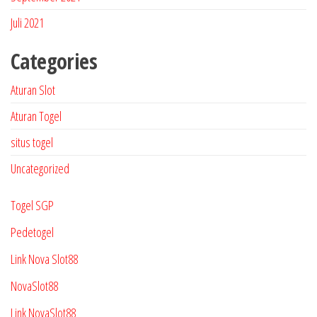
Juli 2021
Categories
Aturan Slot
Aturan Togel
situs togel
Uncategorized
Togel SGP
Pedetogel
Link Nova Slot88
NovaSlot88
Link NovaSlot88