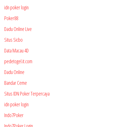
idn poker login
Poker88
Dadu Online Live
Situs Sicbo
Data Macau 4D
pedetogel.it.com
Dadu Online
Bandar Ceme
Situs IDN Poker Terpercaya
idn poker login
Indo7Poker
Indo7Poker Login