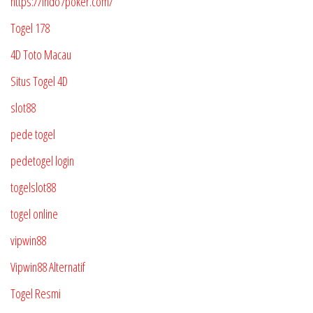
https://indo7poker.com/
Togel 178
4D Toto Macau
Situs Togel 4D
slot88
pede togel
pedetogel login
togelslot88
togel online
vipwin88
Vipwin88 Alternatif
Togel Resmi