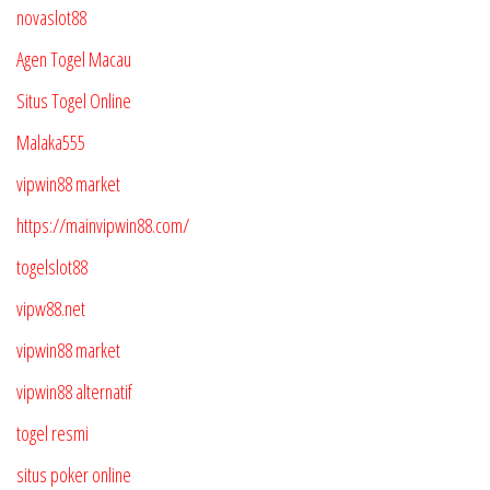
novaslot88
Agen Togel Macau
Situs Togel Online
Malaka555
vipwin88 market
https://mainvipwin88.com/
togelslot88
vipw88.net
vipwin88 market
vipwin88 alternatif
togel resmi
situs poker online